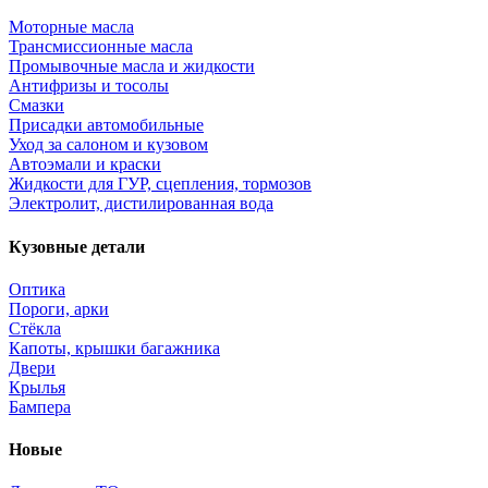
Моторные масла
Трансмиссионные масла
Промывочные масла и жидкости
Антифризы и тосолы
Смазки
Присадки автомобильные
Уход за салоном и кузовом
Автоэмали и краски
Жидкости для ГУР, сцепления, тормозов
Электролит, дистилированная вода
Кузовные детали
Оптика
Пороги, арки
Стёкла
Капоты, крышки багажника
Двери
Крылья
Бампера
Новые