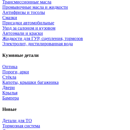
Трансмиссионные масла
Промывочные масла и жидкости
Антифризы и тосолы
Смазки
Присадки автомобильные
Уход за салоном и кузовом
Автоэмали и краски
Жидкости для ГУР, сцепления, тормозов
Электролит, дистилированная вода
Кузовные детали
Оптика
Пороги, арки
Стёкла
Капоты, крышки багажника
Двери
Крылья
Бампера
Новые
Детали для ТО
Тормозная система