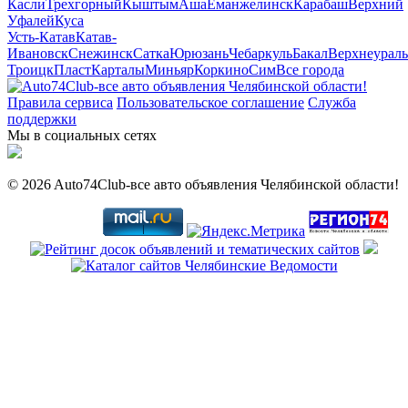
Касли
Трехгорный
Кыштым
Аша
Еманжелинск
Карабаш
Верхний
Уфалей
Куса
Усть-Катав
Катав-
Ивановск
Снежинск
Сатка
Юрюзань
Чебаркуль
Бакал
Верхнеураль
Троицк
Пласт
Карталы
Миньяр
Коркино
Сим
Все города
Правила сервиса
Пользовательское соглашение
Служба
поддержки
Мы в социальных сетях
© 2026 Auto74Club-все авто объявления Челябинской области!