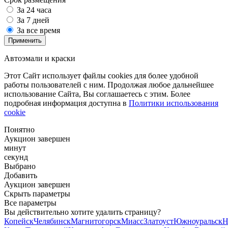
За 24 часа
За 7 дней
За все время
Применить
Автоэмали и краски
Этот Сайт использует файлы cookies для более удобной
работы пользователей с ним. Продолжая любое дальнейшее
использование Сайта, Вы соглашаетесь с этим. Более
подробная информация доступна в
Политики использования
cookie
Понятно
Аукцион завершен
минут
секунд
Выбрано
Добавить
Аукцион завершен
Скрыть параметры
Все параметры
Вы действительно хотите удалить страницу?
Копейск
Челябинск
Магнитогорск
Миасс
Златоуст
Южноуральск
Н